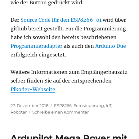
wie der Button gedrückt wird.
Der
Source Code für den ESP8266-01
wird über
github bereit gestellt. Für die Programmierung
habe ich sowohl den bereits beschriebenen
Programmieradapter
als auch den
Arduino Due
erfolgreich eingesetzt.
Weitere Informationen zum Empfängerbausatz
selber finden Sie auf der entsprechenden
Pikoder-Webseite
.
Veröffentlicht
Kategorien
27. Dezember 2018
ESP8266
,
Fernsteuerung
,
IoT
,
am
zu
Roboter
Schreibe einen Kommentar
Modellfernsteuerung
mit
Webbrowser
Ardupilot Mega Rover mit
–