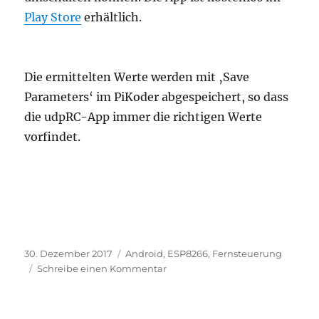
Play Store
erhältlich.
Die ermittelten Werte werden mit ‚Save
Parameters‘ im PiKoder abgespeichert, so dass
die udpRC-App immer die richtigen Werte
vorfindet.
Veröffentlicht
Kategorien
30. Dezember 2017
Android
,
ESP8266
,
Fernsteuerung
am
zu
Schreibe einen Kommentar
Schuco
Speed-
Buggy