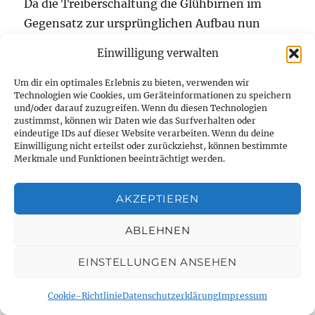
Da die Treiberschaltung die Glühbirnen im
Gegensatz zur ursprünglichen Aufbau nun
gegen Masse schaltet, mußte ich die
Einwilligung verwalten
Verkabelung der Beleuchtung ändern
(schwarzes Kabel entfernt und gelbes Kabel
Um dir ein optimales Erlebnis zu bieten, verwenden wir
Technologien wie Cookies, um Geräteinformationen zu speichern
verlegt).
und/oder darauf zuzugreifen. Wenn du diesen Technologien
zustimmst, können wir Daten wie das Surfverhalten oder
eindeutige IDs auf dieser Website verarbeiten. Wenn du deine
Einwilligung nicht erteilst oder zurückziehst, können bestimmte
WEITERE UMBAUTEN UND
Merkmale und Funktionen beeinträchtigt werden.
HINWEISE
AKZEPTIEREN
Die vorhandene Kontrolllampe habe ich durch
eine rote LED mit einem Vorwiderstand ersetzt,
ABLEHNEN
weil die Versorgung über den BEC erfolgt und
EINSTELLUNGEN ANSEHEN
ich den Leistungsbedarf minimieren wollte, um
ggf. später noch andere Erweiterungen
Cookie-Richtlinie
Datenschutzerklärung
Impressum
durchführen zu können (weißes Kabel im Bild).