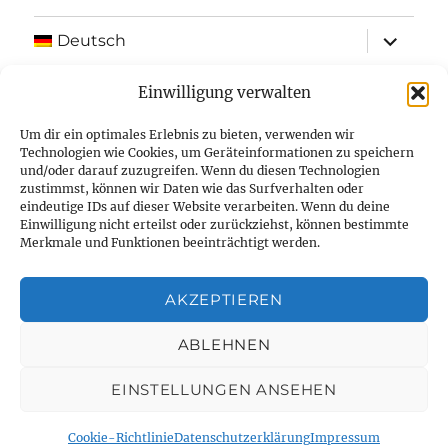
Unterme
Deutsch
öffnen
Shop
Einwilligung verwalten
Um dir ein optimales Erlebnis zu bieten, verwenden wir
Kontakt
Technologien wie Cookies, um Geräteinformationen zu speichern
und/oder darauf zuzugreifen. Wenn du diesen Technologien
Datenschutzerklärung
zustimmst, können wir Daten wie das Surfverhalten oder
eindeutige IDs auf dieser Website verarbeiten. Wenn du deine
Einwilligung nicht erteilst oder zurückziehst, können bestimmte
Impressum
Merkmale und Funktionen beeinträchtigt werden.
Spenden
AKZEPTIEREN
ABLEHNEN
Maker Projekte
Datenschutzerklärung
Stolz
präsentiert von WordPress
EINSTELLUNGEN ANSEHEN
Vertrag widerrufen
Cookie-Richtlinie
Datenschutzerklärung
Impressum