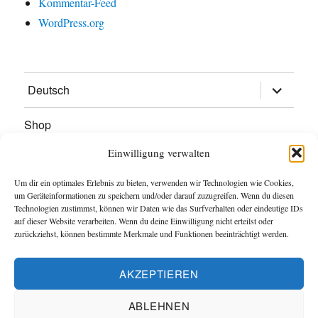
Kommentar-Feed
WordPress.org
Untermen
Deutsch
öffnen
Shop
Einwilligung verwalten
Kontakt
Um dir ein optimales Erlebnis zu bieten, verwenden wir Technologien wie Cookies,
Datenschutzerklärung
um Geräteinformationen zu speichern und/oder darauf zuzugreifen. Wenn du diesen
Technologien zustimmst, können wir Daten wie das Surfverhalten oder eindeutige IDs
auf dieser Website verarbeiten. Wenn du deine Einwilligung nicht erteilst oder
Impressum
zurückziehst, können bestimmte Merkmale und Funktionen beeinträchtigt werden.
Spenden
AKZEPTIEREN
ABLEHNEN
Maker Projekte
Datenschutzerklärung
Stolz präsentiert von